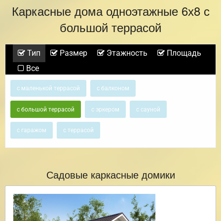
Каркасные дома одноэтажные 6х8 с
большой террасой
Тип
Размер
Этажность
Площадь
Все
с маленькой террасой
с балконом
с большой террасой
с эркером
с сауной
с гаражом
с террасой
Садовые каркасные домики