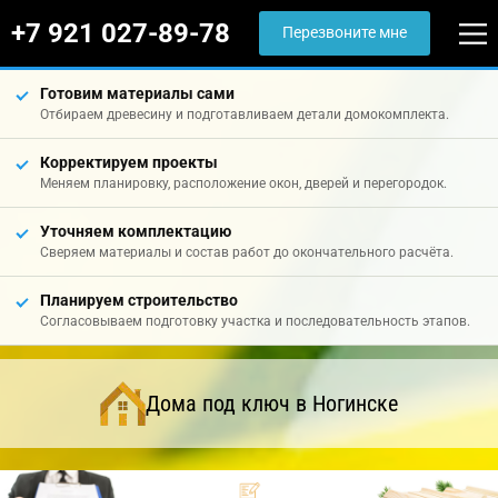
+7 921 027-89-78
Перезвоните мне
Готовим материалы сами
Отбираем древесину и подготавливаем детали домокомплекта.
Корректируем проекты
Меняем планировку, расположение окон, дверей и перегородок.
Уточняем комплектацию
Сверяем материалы и состав работ до окончательного расчёта.
Планируем строительство
Согласовываем подготовку участка и последовательность этапов.
Дома под ключ в Ногинске