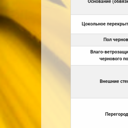
Основание (обвяз
Цокольное перекры
Пол черно
Влаго-ветрозащ
чернового п
Внешние ст
Перегоро