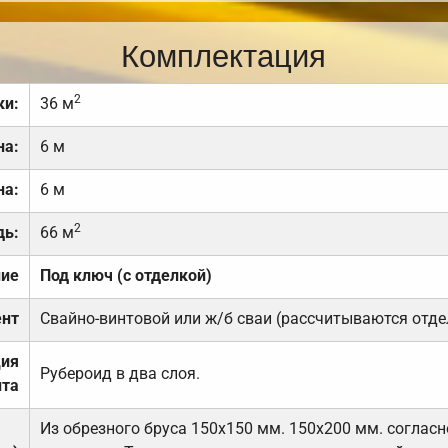
Комплектация
2
ки:
36 м
на:
6 м
на:
6 м
2
дь:
66 м
ние
Под ключ (с отделкой)
нт
Свайно-винтовой или ж/б сваи (рассчитываются отде
ция
Рубероид в два слоя.
та
Из обрезного бруса 150х150 мм. 150х200 мм. соглас