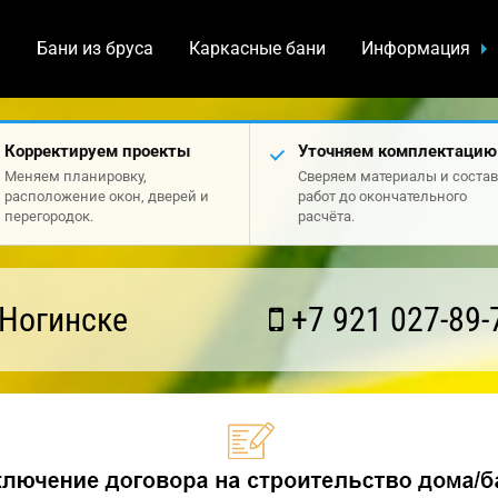
а
Бани из бруса
Каркасные бани
Информация
Корректируем проекты
Уточняем комплектацию
Меняем планировку,
Сверяем материалы и состав
расположение окон, дверей и
работ до окончательного
перегородок.
расчёта.
 Ногинске
+7 921 027-89-