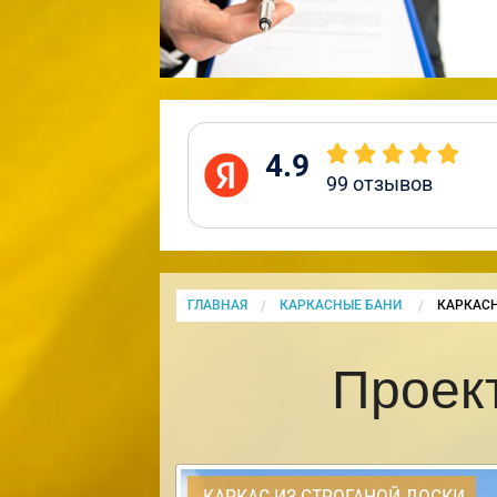
4.9
99
отзывов
ГЛАВНАЯ
КАРКАСНЫЕ БАНИ
CURRENT
КАРКАСН
Проект
КАРКАС ИЗ СТРОГАНОЙ ДОСКИ