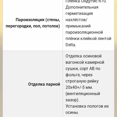
Плёнка Ондутис R70.
Дополнительная
герметизация
Пароизоляция (стены,
нахлёстов/
перегородки, пол, потолок)
примыканий
пароизоляционной
плёнки клейкой лентой
Delta.
Отделка осиновой
вагонкой камерной
сушки, сорт АВ по
фольге, через
строганую рейку
Отделка парной
20х40+/-5 мм.
(вентиляционный
зазор).
Установка пологов из
осины.