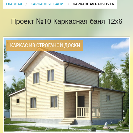
ГЛАВНАЯ
КАРКАСНЫЕ БАНИ
CURRENT:
КАРКАСНАЯ БАНЯ 12Х6
Проект №10 Каркасная баня 12х6
КАРКАС ИЗ СТРОГАНОЙ ДОСКИ