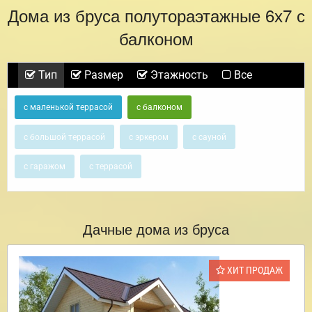
Дома из бруса полутораэтажные 6х7 с
балконом
Тип
Размер
Этажность
Все
с маленькой террасой
с балконом
с большой террасой
с эркером
с сауной
с гаражом
с террасой
Дачные дома из бруса
ХИТ ПРОДАЖ