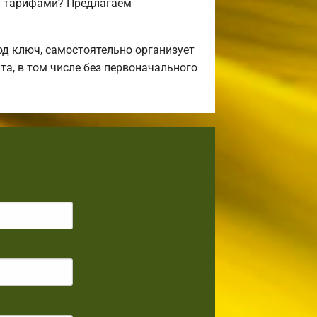
и тарифами? Предлагаем
д ключ, самостоятельно организует
та, в том числе без первоначального