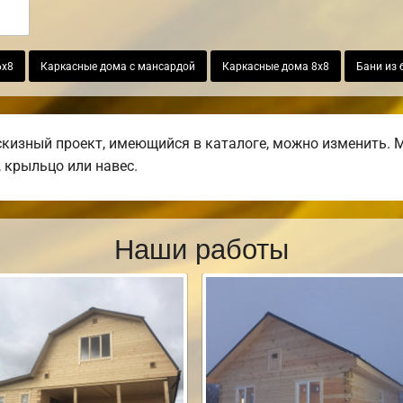
6х8
Каркасные дома с мансардой
Каркасные дома 8х8
Бани из 
изный проект, имеющийся в каталоге, можно изменить. М
, крыльцо или навес.
Наши работы