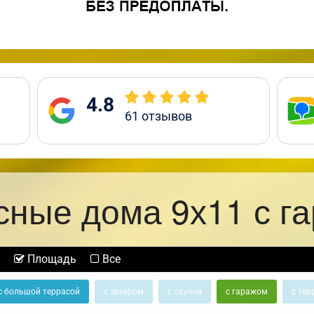
4.8
61
отзывов
сные дома 9х11 с г
Площадь
Все
с большой террасой
с эркером
с сауной
с гаражом
с тер