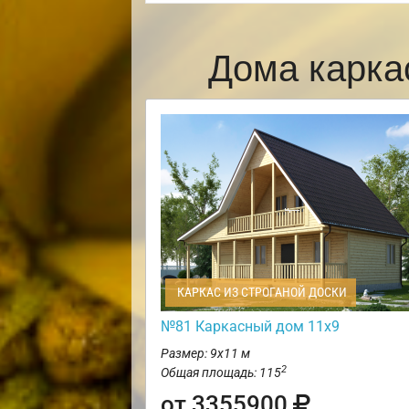
Дома карка
КАРКАС ИЗ СТРОГАНОЙ ДОСКИ
№81 Каркасный дом 11х9
Размер: 9х11 м
2
Общая площадь: 115
от 3355900