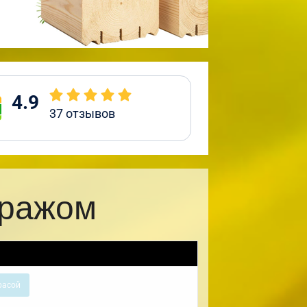
4.9
37
отзывов
аражом
расой