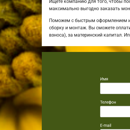
Ищете компанию для того, чтобы п
максимально выгодно заказать мон
Поможем с быстрым оформлением ип
сборку и монтаж. Вы сможете оплати
взноса), за материнский капитал. И
Имя
Телефон
E-mail