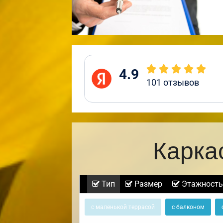
4.9
101
отзывов
Карка
Тип
Размер
Этажность
с маленькой террасой
с балконом