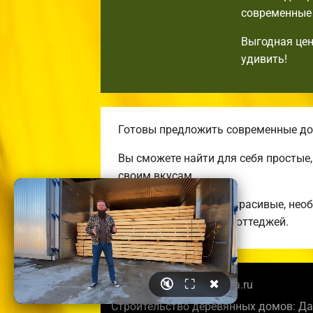
современные 
Выгодная цен
удивить!
Готовы предложить современные дом
Вы сможете найти для себя простые
своим вкусам.
Строим комфортные, красивые, нео
энергоэффективных коттеджей.
🔇
⛶
✖
© 2026 noginskbrusdoma.ru
Строительство деревянных домов: Да