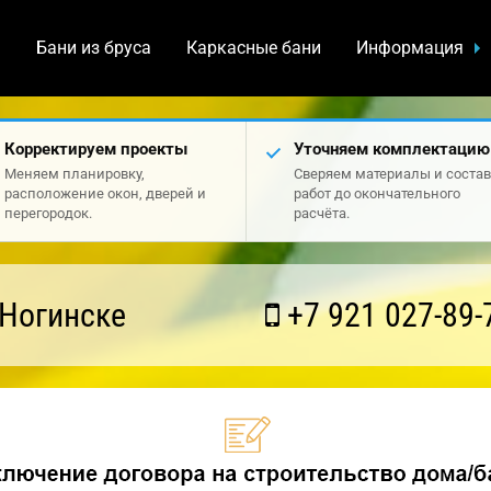
а
Бани из бруса
Каркасные бани
Информация
Корректируем проекты
Уточняем комплектацию
Меняем планировку,
Сверяем материалы и состав
расположение окон, дверей и
работ до окончательного
перегородок.
расчёта.
 Ногинске
+7 921 027-89-