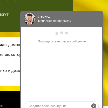
могут
Леонид
Менеджер по продажам
Здравствуйте! Я могу 
проконсультировать Вас по нашим 
акциям и проектам.
виды домов.
Только что
ектов, которые можно подстроить по
жных и дешевых до огромных
Информация
мж.